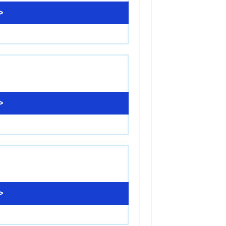
>
>
>