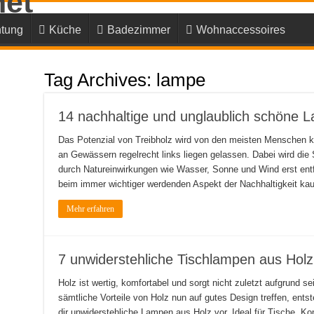
tung
Küche
Badezimmer
Wohnaccessoires
Tag Archives:
lampe
14 nachhaltige und unglaublich schöne 
Das Potenzial von Treibholz wird von den meisten Menschen 
an Gewässern regelrecht links liegen gelassen. Dabei wird d
durch Natureinwirkungen wie Wasser, Sonne und Wind erst entf
beim immer wichtiger werdenden Aspekt der Nachhaltigkeit k
Mehr erfahren
7 unwiderstehliche Tischlampen aus Holz
Holz ist wertig, komfortabel und sorgt nicht zuletzt aufgrund s
sämtliche Vorteile von Holz nun auf gutes Design treffen, ent
dir unwiderstehliche Lampen aus Holz vor. Ideal für Tische, K