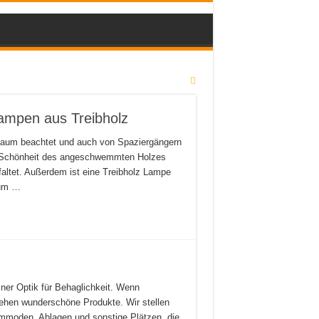
Lampen aus Treibholz
kaum beachtet und auch von Spaziergängern
ie Schönheit des angeschwemmten Holzes
altet. Außerdem ist eine Treibholz Lampe
aum …
einer Optik für Behaglichkeit. Wenn
stehen wunderschöne Produkte. Wir stellen
ommoden, Ablagen und sonstige Plätzen, die